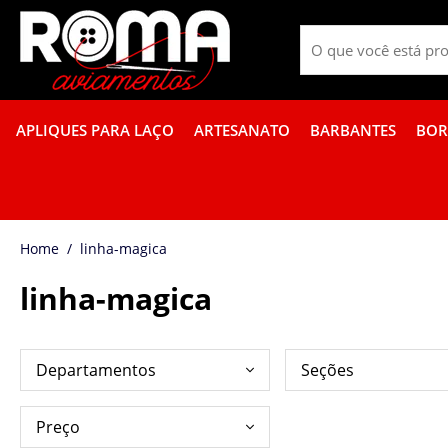
APLIQUES PARA LAÇO
ARTESANATO
BARBANTES
BOR
FITA GORGURÃO BOR
linha-magica
linha-magica