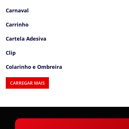
Carnaval
Carrinho
Cartela Adesiva
Clip
Colarinho e Ombreira
Colas e Adesivos
CARREGAR MAIS
Colchetes
Confetes
Cordas