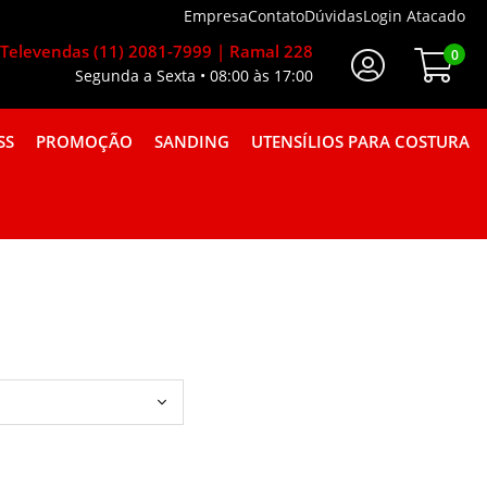
Empresa
Contato
Dúvidas
Login Atacado
Televendas (11) 2081-7999 | Ramal 228
0
Segunda a Sexta • 08:00 às 17:00
Faça Seu Login
SS
PROMOÇÃO
SANDING
UTENSÍLIOS PARA COSTURA
A GORGURÃO COMBINAÇÕES