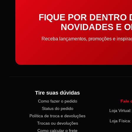
Cordões
FIQUE POR DENTRO
Cordões, Cordas e Elásticos
NOVIDADES E 
Correntes
Receba lançamentos, promoções e inspiraçõ
Cortador de Papel
Cremes
Elástico
Tire suas dúvidas
Elástico de cabelo
Como fazer o pedido
Fale 
Embalagens
Status do pedido
Loja Virtua
Política de troca e devoluções
Loja Física
Enchimento
Trocas ou devoluções
Como calcular o frete