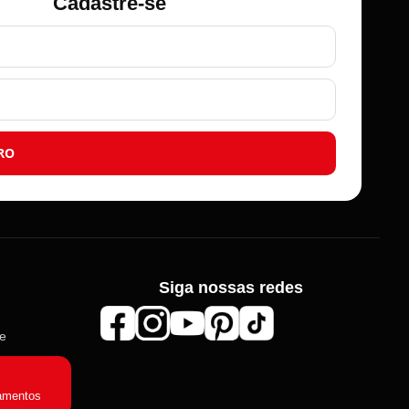
Cadastre-se
RO
Siga nossas redes
de
amentos