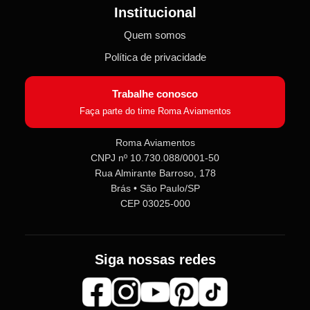
Institucional
Quem somos
Política de privacidade
Trabalhe conosco
Faça parte do time Roma Aviamentos
Roma Aviamentos
CNPJ nº 10.730.088/0001-50
Roma Aviamentos
Rua Almirante Barroso, 178
Online agora
Brás • São Paulo/SP
CEP 03025-000
Olá! 👋 Seja bem-vindo(a) à
Roma
Aviamentos
!
Fale com a gente pelo SAC para tirar
Siga nossas redes
dúvidas sobre pedidos e produtos,
ou entre no nosso
Grupo VIP
e
receba em primeira mão
promoções, lançamentos e