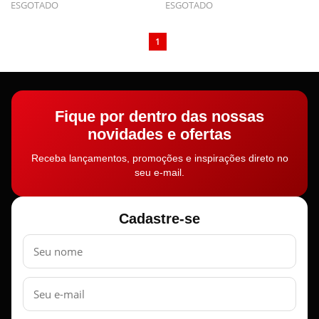
ESGOTADO
ESGOTADO
1
Fique por dentro das nossas
novidades e ofertas
Receba lançamentos, promoções e inspirações direto no
seu e-mail.
Cadastre-se
Nome
E-
mail