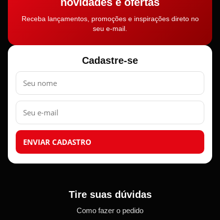
novidades e ofertas
Receba lançamentos, promoções e inspirações direto no
seu e-mail.
Cadastre-se
Nome
E-
mail
ENVIAR CADASTRO
Tire suas dúvidas
Como fazer o pedido