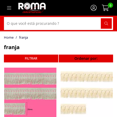
0
franja
franja
Ordenar por: