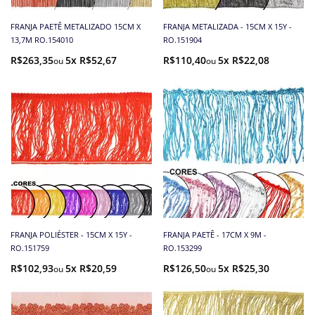
FRANJA PAETÊ METALIZADO 15CM X
FRANJA METALIZADA - 15CM X 15Y -
13,7M RO.154010
RO.151904
R$263,35
5x R$52,67
R$110,40
5x R$22,08
FRANJA POLIÉSTER - 15CM X 15Y -
FRANJA PAETÊ - 17CM X 9M -
RO.151759
RO.153299
R$102,93
5x R$20,59
R$126,50
5x R$25,30