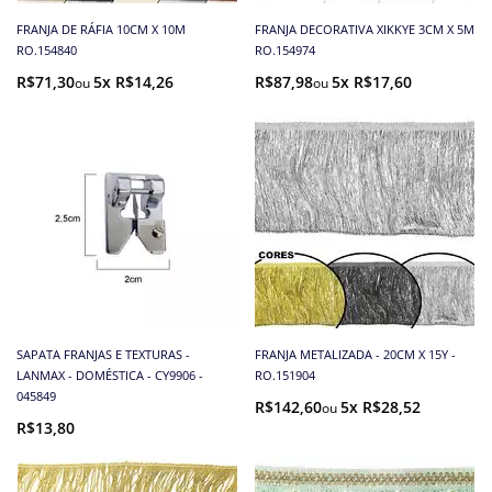
FRANJA DE RÁFIA 10CM X 10M
FRANJA DECORATIVA XIKKYE 3CM X 5M
RO.154840
RO.154974
R$71,30
5x R$14,26
R$87,98
5x R$17,60
SAPATA FRANJAS E TEXTURAS -
FRANJA METALIZADA - 20CM X 15Y -
LANMAX - DOMÉSTICA - CY9906 -
RO.151904
045849
R$142,60
5x R$28,52
R$13,80