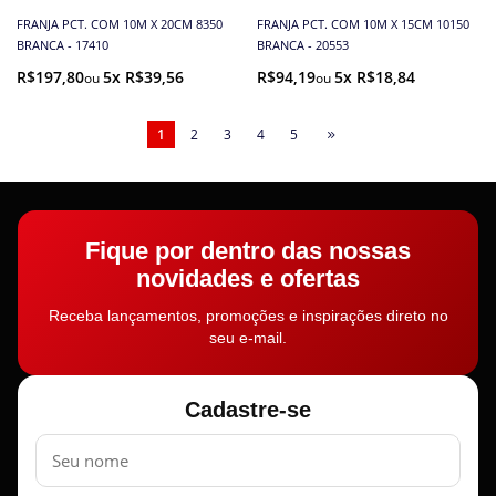
FRANJA PCT. COM 10M X 20CM 8350
FRANJA PCT. COM 10M X 15CM 10150
BRANCA - 17410
BRANCA - 20553
R$197,80
5x R$39,56
R$94,19
5x R$18,84
1
2
3
4
5
Fique por dentro das nossas
novidades e ofertas
Receba lançamentos, promoções e inspirações direto no
seu e-mail.
Cadastre-se
Nome