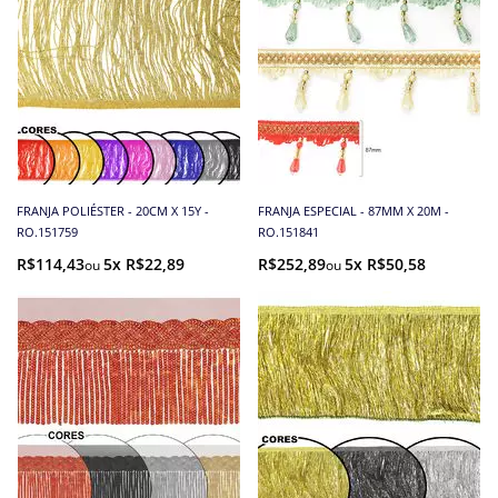
FRANJA POLIÉSTER - 20CM X 15Y -
FRANJA ESPECIAL - 87MM X 20M -
RO.151759
RO.151841
R$114,43
5x R$22,89
R$252,89
5x R$50,58