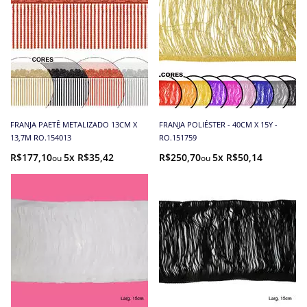
FRANJA PAETÊ METALIZADO 13CM X
FRANJA POLIÉSTER - 40CM X 15Y -
13,7M RO.154013
RO.151759
R$177,10
5x R$35,42
R$250,70
5x R$50,14