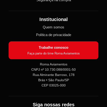
Institucional
Quem somos
Política de privacidade
Trabalhe conosco
Faça parte do time Roma Aviamentos
Roma Aviamentos
CNPJ nº 10.730.088/0001-50
Roma Aviamentos
Rua Almirante Barroso, 178
Online agora
Brás • São Paulo/SP
CEP 03025-000
Olá! 👋 Seja bem-vindo(a) à
Roma
Aviamentos
!
Fale com a gente pelo SAC para tirar
Siga nossas redes
dúvidas sobre pedidos e produtos,