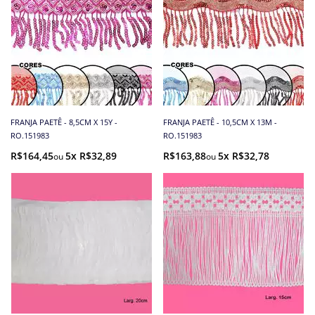
FRANJA PAETÊ - 8,5CM X 15Y -
FRANJA PAETÊ - 10,5CM X 13M -
RO.151983
RO.151983
R$164,45
5x R$32,89
R$163,88
5x R$32,78