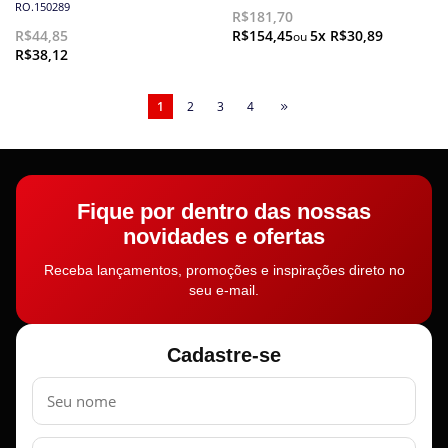
RO.150289
R$181,70
R$44,85
R$154,45
5x R$30,89
R$38,12
1
2
3
4
Fique por dentro das nossas
novidades e ofertas
Receba lançamentos, promoções e inspirações direto no
seu e-mail.
Cadastre-se
Nome
E-