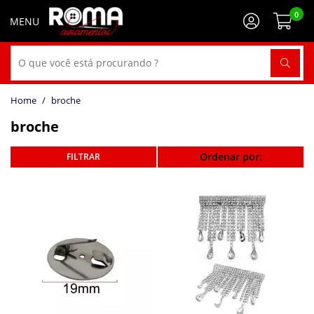
0
broche
broche
Ordenar por: