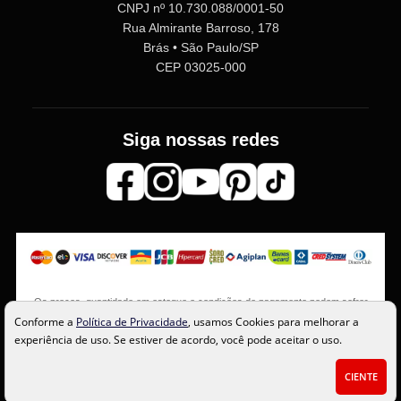
CNPJ nº 10.730.088/0001-50
Rua Almirante Barroso, 178
Brás • São Paulo/SP
CEP 03025-000
Siga nossas redes
Os preços, quantidade em estoque e condições de pagamento podem sofrer
alterações sem aviso prévio. Imagens meramente ilustrativas.
Conforme a
Política de Privacidade
, usamos Cookies para melhorar a
experiência de uso. Se estiver de acordo, você pode aceitar o uso.
CIENTE