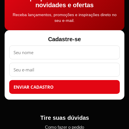
novidades e ofertas
Receba lançamentos, promoções e inspirações direto no
seu e-mail.
Cadastre-se
Nome
E-
mail
ENVIAR CADASTRO
Tire suas dúvidas
Como fazer o pedido