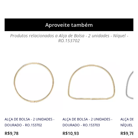
Aproveite também
Produtos relacionados a Alça de Bolsa - 2 unidades - Níquel -
RO.153702
ALÇA DE BOLSA - 2 UNIDADES -
ALÇA DE BOLSA - 2 UNIDADES -
ALÇA DE B
DOURADO - RO.153702
DOURADO - RO.153703
NÍQUEL - 
R$9,78
R$10,93
R$9,78