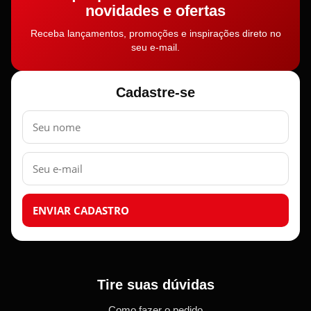
novidades e ofertas
Receba lançamentos, promoções e inspirações direto no
seu e-mail.
Cadastre-se
Nome
E-
mail
ENVIAR CADASTRO
Tire suas dúvidas
Como fazer o pedido