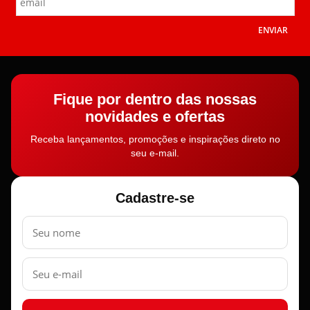
ENVIAR
Fique por dentro das nossas
novidades e ofertas
Receba lançamentos, promoções e inspirações direto no
seu e-mail.
Cadastre-se
Nome
E-
mail