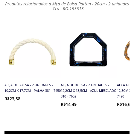
Produtos relacionados a Alça de Bolsa Rattan - 20cm - 2 unidades
- Cru - RO.153613
ALÇA DE BOLSA - 2 UNIDADES -
ALÇA DE BOLSA - 2 UNIDADES -
ALÇA DE B
10,2CM X 17,7CM - PALHA 381 - 7450
12,2CM X 13,5CM - AZUL MESCLADO
12,3CM X 
810 - 7652
7490
R$23,58
R$14,49
R$16,68