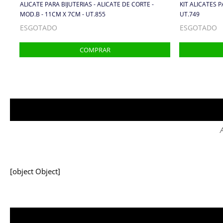
ALICATE PARA BIJUTERIAS - ALICATE DE CORTE -
KIT ALICATES P
MOD.B - 11CM X 7CM - UT.855
UT.749
ESGOTADO
ESGOTADO
A
[object Object]