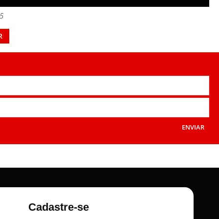
55
R
ENVIAR
Cadastre-se