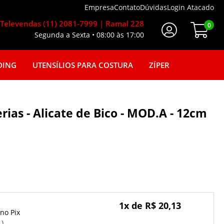
Empresa
Contato
Dúvidas
Login Atacado
Televendas (11) 2081-7999 | Ramal 228
0
Segunda a Sexta • 08:00 às 17:00
Faça seu login
DING
UTENSÍLIOS PARA COSTURA
ZÍPER
erias - Alicate de Bico - MOD.A - 12cm
1x de R$ 20,13
Pix
o