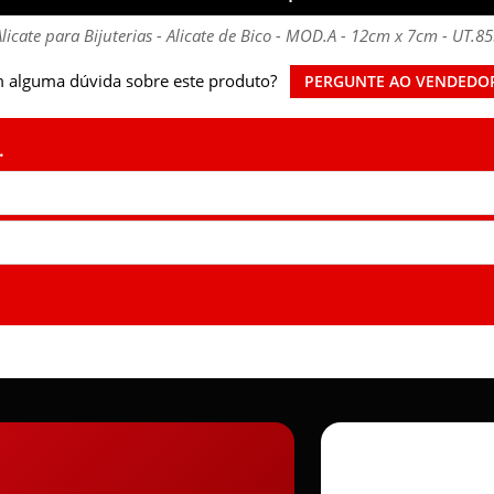
licate para Bijuterias - Alicate de Bico - MOD.A - 12cm x 7cm - UT.8
 alguma dúvida sobre este produto?
PERGUNTE AO VENDEDO
.