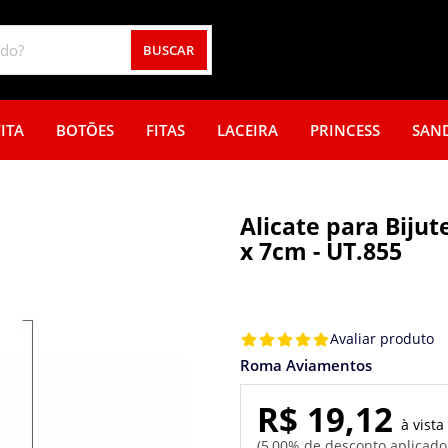
BUSCAR
ITA
BOTÕES
FITAS
LACEIRA
PRINCESS
SAN
Alicate para Bijut
x 7cm - UT.855
Avaliar produto
Roma Aviamentos
R$ 19,12
5,00% de desconto aplicad