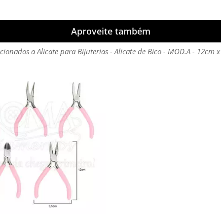
Aproveite também
cionados a Alicate para Bijuterias - Alicate de Bico - MOD.A - 12cm 