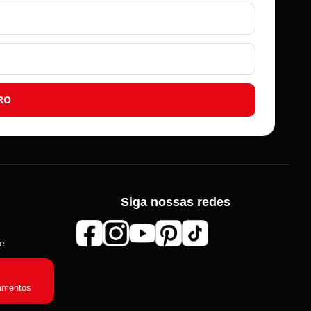
RO
Siga nossas redes
de
Roma Aviamentos
Online agora
amentos
Olá! 👋 Seja bem-vindo(a) à
Roma