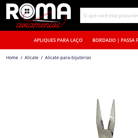
APLIQUES PARA LAÇO
BORDADO | PASSA F
home
Alicate
alicate-para-bijuterias