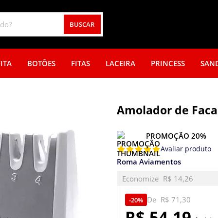
BUSCAR
ITA
BOTÕES
FITAS
LACEIRA
PRINCESS
SAN
Amolador de Facas
PROMOÇÃO 20%
Avaliar produto
Roma Aviamentos
Economize
R$ 14,26
De
R$ 71,30
20%
R$ 54,19