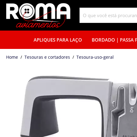
APLIQUES PARA LAÇO
BORDADO | PASSA F
home
Tesouras e cortadores
tesoura-uso-geral