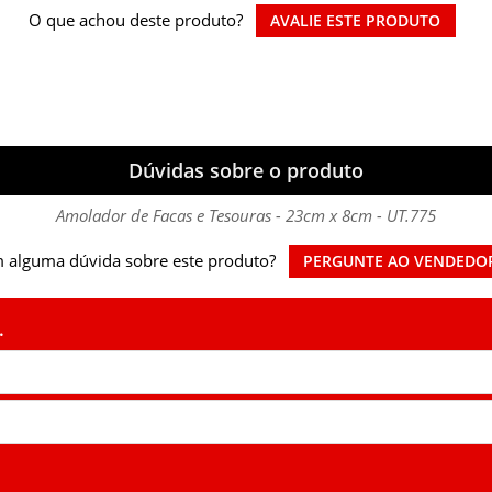
O que achou deste produto?
AVALIE ESTE PRODUTO
Dúvidas sobre o produto
Amolador de Facas e Tesouras - 23cm x 8cm - UT.775
 alguma dúvida sobre este produto?
PERGUNTE AO VENDEDO
.