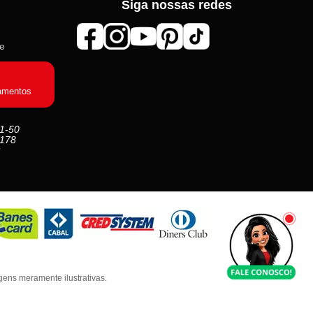
Siga nossas redes
Online agora
de
Olá! 👋 Seja bem-vindo(a) à
Roma
Aviamentos
!
Fale com a gente pelo SAC para tirar
amentos
dúvidas sobre pedidos e produtos, ou
entre no nosso
Grupo VIP
e receba em
primeira mão promoções, lançamentos
1-50
e novidades exclusivas 🎁🧵
 178
💬 Fale com nosso SAC
⭐ Entre no nosso Grupo VIP
ens meramente ilustrativas.