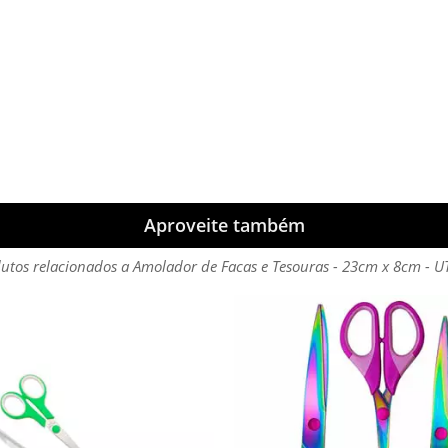
Aproveite também
utos relacionados a Amolador de Facas e Tesouras - 23cm x 8cm - U