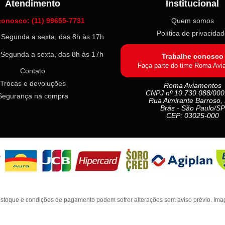
Atendimento
Institucional
conosco: (11) 99655-7731
Quem somos
Política de privacida
l: Segunda a sexta, das 8h às 17h
: Segunda a sexta, das 8h às 17h
Trabalhe conosco
Faça parte do time Roma Avi
Contato
Trocas e devoluções
Roma Aviamentos
CNPJ nº 10.730.088/000
Segurança na compra
Rua Almirante Barroso,
Brás - São Paulo/SP
CEP: 03025-000
stoque e condições de pagamento podem sofrer alterações sem aviso prévio. Imag