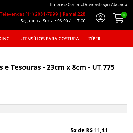
Empresa
Contato
Dúvidas
Login Atacado
Televendas (11) 2081-7999 | Ramal 228
0
Segunda a Sexta • 08:00 às 17:00
Faça seu login
DING
UTENSÍLIOS PARA COSTURA
ZÍPER
 e Tesouras - 23cm x 8cm - UT.775
5x de R$ 11,41