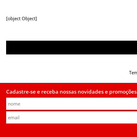
[object Object]
Tem
Cadastre-se e receba nossas novidades e promoções