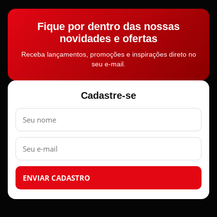
Fique por dentro das nossas
novidades e ofertas
Receba lançamentos, promoções e inspirações direto no
seu e-mail.
Cadastre-se
Nome
E-
mail
ENVIAR CADASTRO