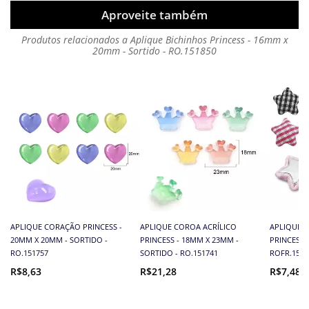
Aproveite também
Produtos relacionados a Aplique Bichinhos Princess - 16mm x
20mm - Sortido - RO.151850
APLIQUE CORAÇÃO PRINCESS -
APLIQUE COROA ACRÍLICO
APLIQUE E
20MM X 20MM - SORTIDO -
PRINCESS - 18MM X 23MM -
PRINCESS 
RO.151757
SORTIDO - RO.151741
ROFR.1518
R$8,63
R$21,28
R$7,48