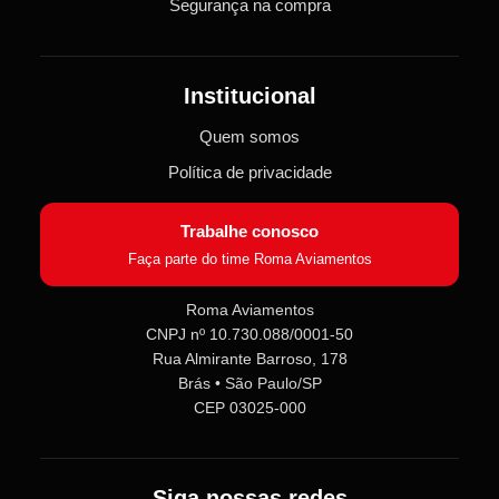
Segurança na compra
Institucional
Quem somos
Política de privacidade
Trabalhe conosco
Faça parte do time Roma Aviamentos
Roma Aviamentos
CNPJ nº 10.730.088/0001-50
Rua Almirante Barroso, 178
Roma Aviamentos
Online agora
Brás • São Paulo/SP
CEP 03025-000
Olá! 👋 Seja bem-vindo(a) à
Roma
Aviamentos
!
Siga nossas redes
Fale com a gente pelo SAC para tirar