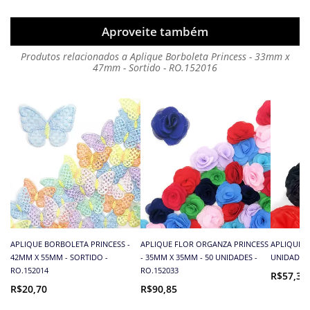
Aproveite também
Produtos relacionados a Aplique Borboleta Princess - 33mm x
47mm - Sortido - RO.152016
APLIQUE BORBOLETA PRINCESS -
APLIQUE FLOR ORGANZA PRINCESS
APLIQUE F
42MM X 55MM - SORTIDO -
- 35MM X 35MM - 50 UNIDADES -
UNIDADES 
RO.152014
RO.152033
R$57,39
R$20,70
R$90,85