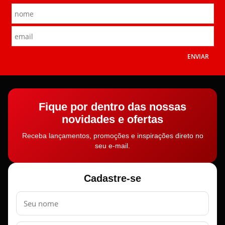
ENVIAR
Fique por dentro das nossas
novidades e ofertas
Receba lançamentos, promoções e inspirações direto no
seu e-mail.
Cadastre-se
Nome
E-