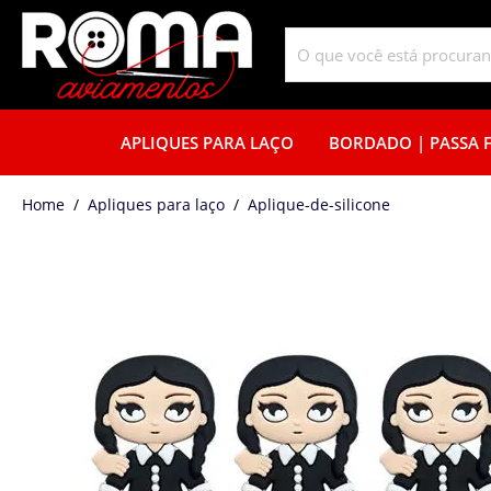
APLIQUES PARA LAÇO
BORDADO | PASSA F
home
Apliques para laço
aplique-de-silicone