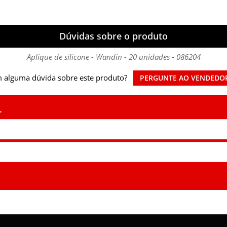
Dúvidas sobre o produto
Aplique de silicone - Wandin - 20 unidades - 086204
 alguma dúvida sobre este produto?
PERGUNTE AO VENDEDO
.