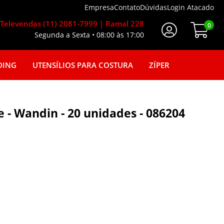
Empresa
Contato
Dúvidas
Login Atacado
Televendas (11) 2081-7999 | Ramal 228
0
Segunda a Sexta • 08:00 às 17:00
Faça seu login
DING
UTENSÍLIOS PARA COSTURA
ZÍPER
e - Wandin - 20 unidades - 086204