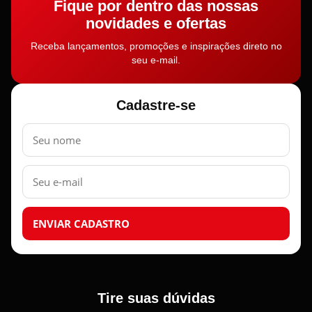
Fique por dentro das nossas
novidades e ofertas
Receba lançamentos, promoções e inspirações direto no
seu e-mail.
Cadastre-se
Nome
E-
mail
ENVIAR CADASTRO
Tire suas dúvidas