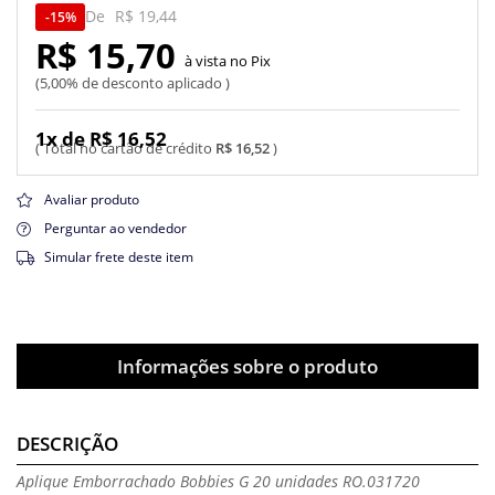
De
R$ 19,44
15%
R$ 15,70
Pix
5,00% de desconto aplicado
1x de R$ 16,52
R$ 16,52
Avaliar produto
Perguntar ao vendedor
Simular frete deste item
Informações sobre o produto
DESCRIÇÃO
Aplique Emborrachado Bobbies G 20 unidades RO.031720