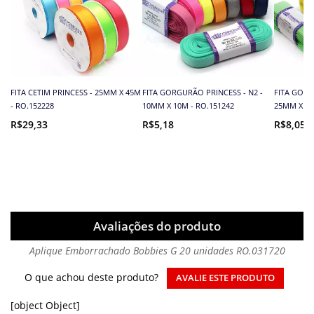
FITA CETIM PRINCESS - 25MM X 45M
FITA GORGURÃO PRINCESS - N2 -
FITA GORG
- RO.152228
10MM X 10M - RO.151242
25MM X 10
R$29,33
R$5,18
R$8,05
Avaliações do produto
Aplique Emborrachado Bobbies G 20 unidades RO.031720
O que achou deste produto?
AVALIE ESTE PRODUTO
[object Object]