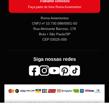
Trabalhe conosco
Faça parte do time Roma Aviamentos
Roma Aviamentos
CNPJ nº 10.730.088/0001-50
Rua Almirante Barroso, 178
Roma Aviamentos
Online agora
Brás • São Paulo/SP
CEP 03025-000
Olá! 👋 Seja bem-vindo(a) à
Roma
Aviamentos
!
Siga nossas redes
Fale com a gente pelo SAC para tirar
dúvidas sobre pedidos e produtos,
ou entre no nosso
Grupo VIP
e
receba em primeira mão
promoções, lançamentos e
novidades exclusivas 🎁🧵
💬 Fale com nosso SAC
Os preços, quantidade em estoque e condições de pagamento podem sofrer
⭐ Entre no nosso Grupo VIP
alterações sem aviso prévio. Imagens meramente ilustrativas.