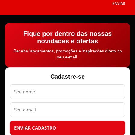
ENVIAR
Fique por dentro das nossas
novidades e ofertas
Receba lançamentos, promoções e inspirações direto no
seu e-mail.
Cadastre-se
Nome
E-
mail
ENVIAR CADASTRO