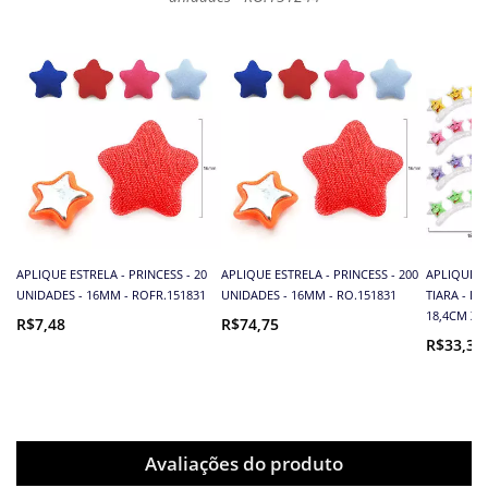
APLIQUE ESTRELA - PRINCESS - 20
APLIQUE ESTRELA - PRINCESS - 200
APLIQUE E
UNIDADES - 16MM - ROFR.151831
UNIDADES - 16MM - RO.151831
TIARA - PR
18,4CM X 
R$7,48
R$74,75
R$33,35
Avaliações do produto