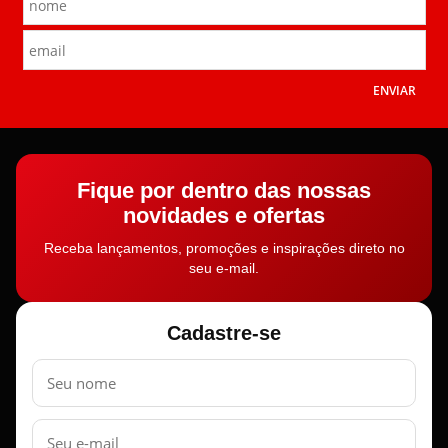
ENVIAR
Fique por dentro das nossas
novidades e ofertas
Receba lançamentos, promoções e inspirações direto no
seu e-mail.
Cadastre-se
Nome
E-
mail