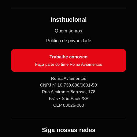
Institucional
Quem somos
Política de privacidade
Trabalhe conosco
Faça parte do time Roma Aviamentos
Roma Aviamentos
CNPJ nº 10.730.088/0001-50
Rua Almirante Barroso, 178
Roma Aviamentos
Online agora
Brás • São Paulo/SP
CEP 03025-000
Olá! 👋 Seja bem-vindo(a) à
Roma
Aviamentos
!
Siga nossas redes
Fale com a gente pelo SAC para tirar
dúvidas sobre pedidos e produtos,