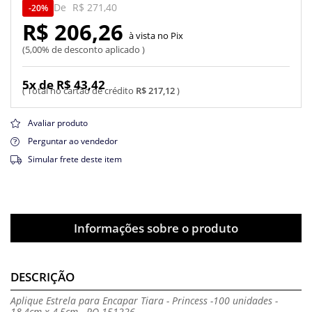
De
R$ 271,40
20%
R$ 206,26
Pix
5,00% de desconto aplicado
5x de R$ 43,42
R$ 217,12
Avaliar produto
Perguntar ao vendedor
Simular frete deste item
Informações sobre o produto
DESCRIÇÃO
Aplique Estrela para Encapar Tiara - Princess -100 unidades -
18,4cm x 4,5cm - RO.151226