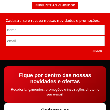
PERGUNTE AO VENDEDOR
Cadastre-se e receba nossas novidades e promoções.
ENVIAR
Fique por dentro das nossas
novidades e ofertas
Receba lançamentos, promoções e inspirações direto no
seu e-mail.