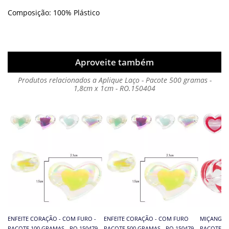
Composição: 100% Plástico
Aproveite também
Produtos relacionados a Aplique Laço - Pacote 500 gramas -
1,8cm x 1cm - RO.150404
ENFEITE CORAÇÃO - COM FURO -
ENFEITE CORAÇÃO - COM FURO
MIÇANGA 
PACOTE 100 GRAMAS - RO.150479
PACOTE 500 GRAMAS - RO.150479
PACOTE CO