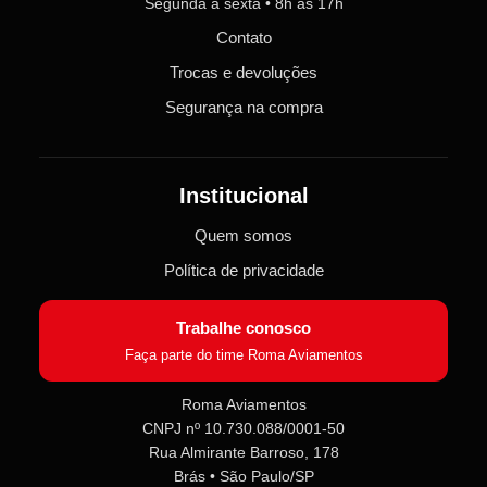
Segunda a sexta • 8h às 17h
Contato
Trocas e devoluções
Segurança na compra
Institucional
Quem somos
Política de privacidade
Trabalhe conosco
Faça parte do time Roma Aviamentos
Roma Aviamentos
CNPJ nº 10.730.088/0001-50
Rua Almirante Barroso, 178
Roma Aviamentos
Online agora
Brás • São Paulo/SP