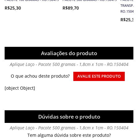
TRANSPARE
R$25,30
R$89,70
RO.150459
R$25,30
Avaliações do produto
Aplique Laço - Pacote 500 gramas - 1,8cm x 1cm - RO.150404
O que achou deste produto?
AVALIE ESTE PRODUTO
[object Object]
Dúvidas sobre o produto
Aplique Laço - Pacote 500 gramas - 1,8cm x 1cm - RO.150404
Tem alguma dúvida sobre este produto?