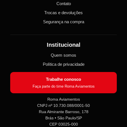
Contato
Trocas e devoluções
Segurança na compra
Institucional
Quem somos
Política de privacidade
Trabalhe conosco
Faça parte do time Roma Aviamentos
Roma Aviamentos
CNPJ nº 10.730.088/0001-50
Rua Almirante Barroso, 178
Roma Aviamentos
Online agora
Brás • São Paulo/SP
CEP 03025-000