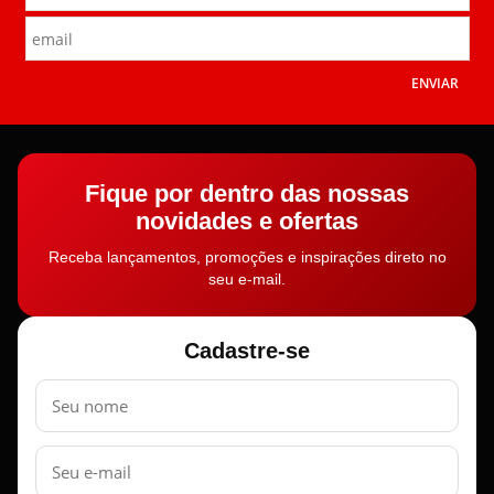
ENVIAR
Fique por dentro das nossas
novidades e ofertas
Receba lançamentos, promoções e inspirações direto no
seu e-mail.
Cadastre-se
Nome
E-
mail