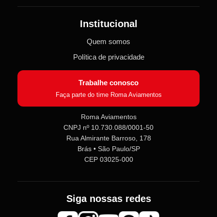
Institucional
Quem somos
Política de privacidade
Trabalhe conosco
Faça parte do time Roma Aviamentos
Roma Aviamentos
CNPJ nº 10.730.088/0001-50
Rua Almirante Barroso, 178
Roma Aviamentos
Online agora
Brás • São Paulo/SP
CEP 03025-000
Olá! 👋 Seja bem-vindo(a) à
Roma
Aviamentos
!
Siga nossas redes
Fale com a gente pelo SAC para tirar
dúvidas sobre pedidos e produtos,
ou entre no nosso
Grupo VIP
e