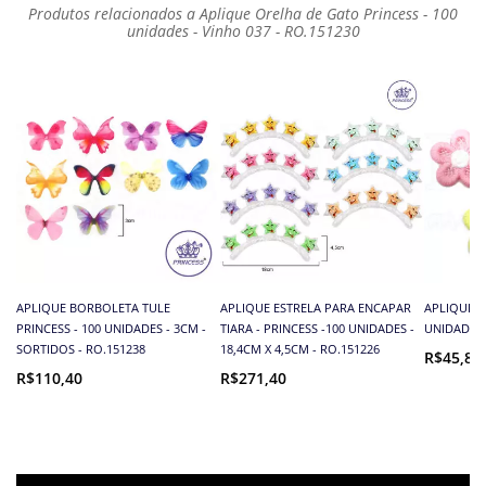
Produtos relacionados a Aplique Orelha de Gato Princess - 100
unidades - Vinho 037 - RO.151230
APLIQUE BORBOLETA TULE
APLIQUE ESTRELA PARA ENCAPAR
APLIQUE F
PRINCESS - 100 UNIDADES - 3CM -
TIARA - PRINCESS -100 UNIDADES -
UNIDADES 
SORTIDOS - RO.151238
18,4CM X 4,5CM - RO.151226
R$45,89
R$110,40
R$271,40