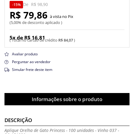
De
R$ 98,90
15%
R$ 79,86
Pix
5,00% de desconto aplicado
5x de R$ 16,81
R$ 84,07
Avaliar produto
Perguntar ao vendedor
Simular frete deste item
Informações sobre o produto
DESCRIÇÃO
Aplique Orelha de Gato Princess - 100 unidades - Vinho 037 -