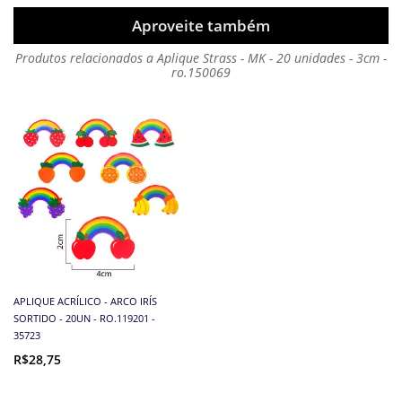
Aproveite também
Produtos relacionados a Aplique Strass - MK - 20 unidades - 3cm -
ro.150069
APLIQUE ACRÍLICO - ARCO IRÍS
SORTIDO - 20UN - RO.119201 -
35723
R$28,75