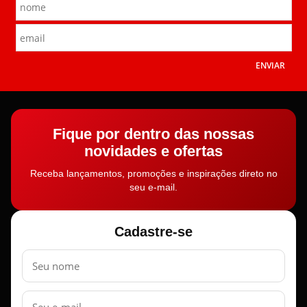
ENVIAR
Fique por dentro das nossas
novidades e ofertas
Receba lançamentos, promoções e inspirações direto no
seu e-mail.
Cadastre-se
Nome
E-
mail