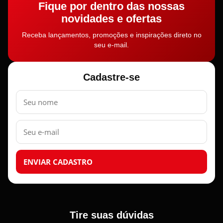
Fique por dentro das nossas
novidades e ofertas
Receba lançamentos, promoções e inspirações direto no
seu e-mail.
Cadastre-se
Nome
E-
mail
ENVIAR CADASTRO
Tire suas dúvidas