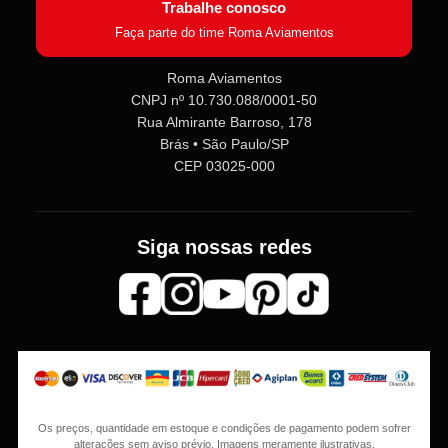
Trabalhe conosco
Faça parte do time Roma Aviamentos
Roma Aviamentos
CNPJ nº 10.730.088/0001-50
Rua Almirante Barroso, 178
Roma Aviamentos
Online agora
Brás • São Paulo/SP
CEP 03025-000
Olá! 👋 Seja bem-vindo(a) à
Roma
Aviamentos
!
Siga nossas redes
Fale com a gente pelo SAC para tirar
dúvidas sobre pedidos e produtos,
ou entre no nosso
Grupo VIP
e
receba em primeira mão
promoções, lançamentos e
novidades exclusivas 🎁🧵
💬 Fale com nosso SAC
⭐ Entre no nosso Grupo VIP
Os preços, quantidade em estoque e condições de pagamento podem sofrer
alterações sem aviso prévio. Imagens meramente ilustrativas.