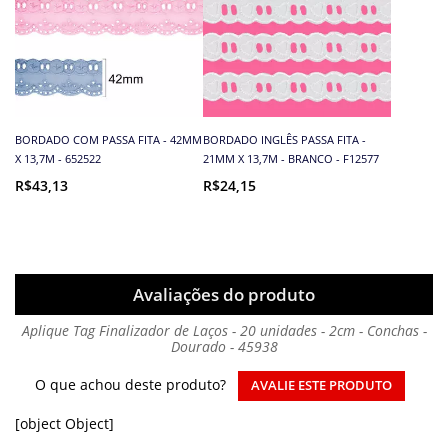
BORDADO COM PASSA FITA - 42MM
BORDADO INGLÊS PASSA FITA -
X 13,7M - 652522
21MM X 13,7M - BRANCO - F12577
R$43,13
R$24,15
Avaliações do produto
Aplique Tag Finalizador de Laços - 20 unidades - 2cm - Conchas -
Dourado - 45938
O que achou deste produto?
AVALIE ESTE PRODUTO
[object Object]