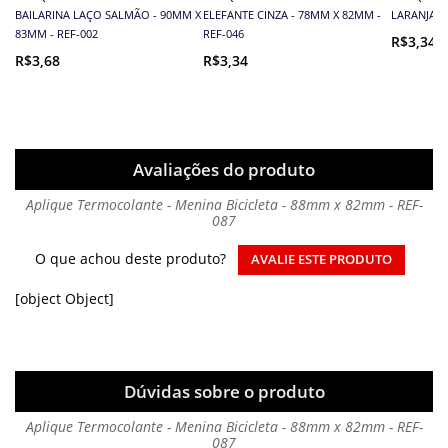
BAILARINA LAÇO SALMÃO - 90MM X
ELEFANTE CINZA - 78MM X 82MM -
LARANJA -
83MM - REF-002
REF-046
R$3,34
R$3,68
R$3,34
Avaliações do produto
Aplique Termocolante - Menina Bicicleta - 88mm x 82mm - REF-
087
O que achou deste produto?
AVALIE ESTE PRODUTO
[object Object]
Dúvidas sobre o produto
Aplique Termocolante - Menina Bicicleta - 88mm x 82mm - REF-
087