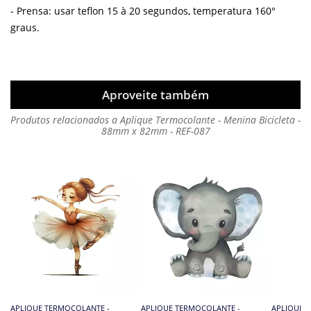
- Prensa: usar teflon 15 à 20 segundos, temperatura 160°
graus.
Aproveite também
Produtos relacionados a Aplique Termocolante - Menina Bicicleta -
88mm x 82mm - REF-087
APLIQUE TERMOCOLANTE -
APLIQUE TERMOCOLANTE -
APLIQUE 