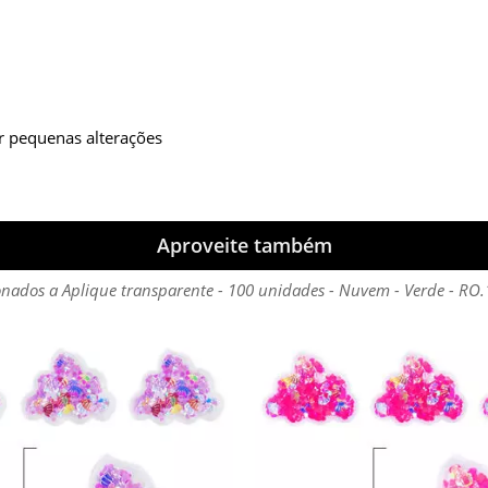
r pequenas alterações
Aproveite também
onados a Aplique transparente - 100 unidades - Nuvem - Verde - RO