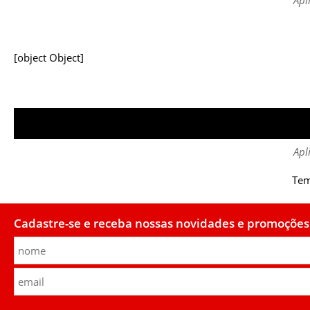
[object Object]
Apl
Tem
Cadastre-se e receba nossas novidades e promoções