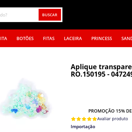
BUSCAR
ITA
BOTÕES
FITAS
LACEIRA
PRINCESS
SAN
Aplique transpare
RO.150195 - 04724
PROMOÇÃO 15% DE
Avaliar produto
Importação