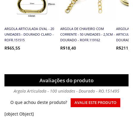
ARGOLA ARTICULADA OVAL - 20
ARGOLA DE CHAVEIRO COM
ARGOLA P
UNIDADES - DOURADO CLARO -
CORRENTE - 50 UNIDADES - 2,5CM -
ARTICULAD
ROFR.151515
DOURADO - ROFR.119162
DOURADO 
R$65,55
R$18,40
R$211,6
Avaliações do produto
Argola Articulada - 100 unidades - Dourado - RO.151495
O que achou deste produto?
AVALIE ESTE PRODUTO
[object Object]