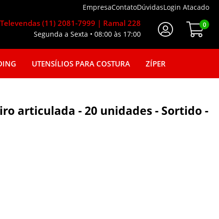
Empresa
Contato
Dúvidas
Login Atacado
Televendas (11) 2081-7999 | Ramal 228
0
Segunda a Sexta • 08:00 às 17:00
Faça seu login
DING
UTENSÍLIOS PARA COSTURA
ZÍPER
ro articulada - 20 unidades - Sortido -