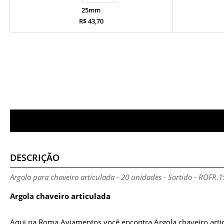
25mm
R$ 43,70
DESCRIÇÃO
Argola para chaveiro articulada - 20 unidades - Sortido - ROFR.
Argola chaveiro articulada
Aqui na Roma Aviamentos você encontra Argola chaveiro arti