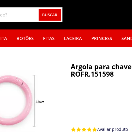
BUSCAR
ITA
BOTÕES
FITAS
LACEIRA
PRINCESS
SAN
Argola para chavei
ROFR.151598
Avaliar produto