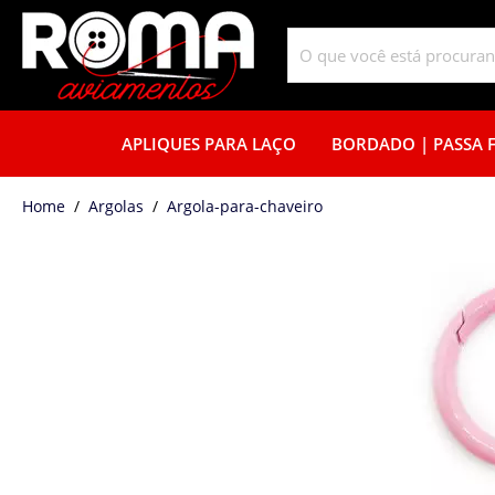
APLIQUES PARA LAÇO
BORDADO | PASSA F
home
Argolas
argola-para-chaveiro