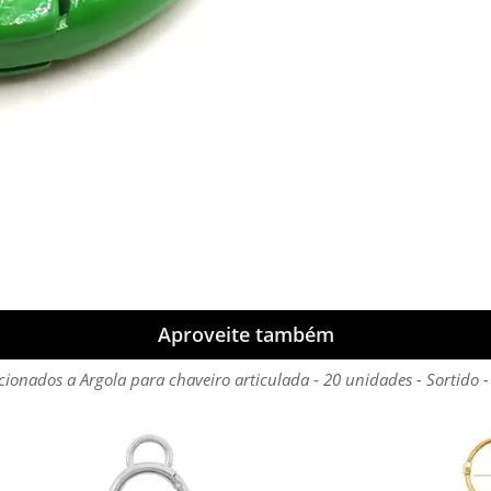
Aproveite também
cionados a Argola para chaveiro articulada - 20 unidades - Sortido