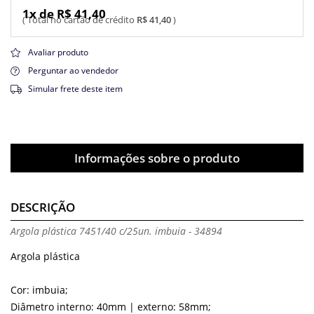
1x de R$ 41,40
R$ 41,40
Avaliar produto
Perguntar ao vendedor
Simular frete deste item
Informações sobre o produto
DESCRIÇÃO
Argola plástica 7451/40 c/25un. imbuia - 34894
Argola plástica
Cor: imbuia;
Diâmetro interno: 40mm | externo: 58mm;