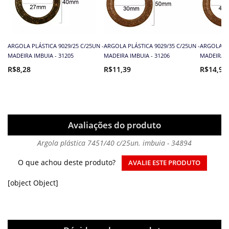
ARGOLA PLÁSTICA 9029/25 C/25UN -
ARGOLA PLÁSTICA 9029/35 C/25UN -
ARGOLA PL
MADEIRA IMBUIA - 31205
MADEIRA IMBUIA - 31206
MADEIRA I
R$8,28
R$11,39
R$14,95
Avaliações do produto
Argola plástica 7451/40 c/25un. imbuia - 34894
O que achou deste produto?
AVALIE ESTE PRODUTO
[object Object]