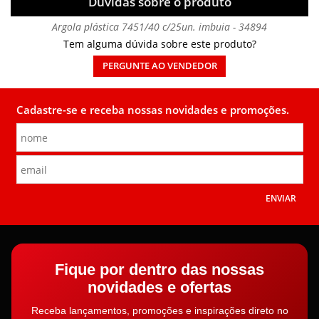
Dúvidas sobre o produto
Argola plástica 7451/40 c/25un. imbuia - 34894
Tem alguma dúvida sobre este produto?
PERGUNTE AO VENDEDOR
Cadastre-se e receba nossas novidades e promoções.
ENVIAR
Fique por dentro das nossas
novidades e ofertas
Receba lançamentos, promoções e inspirações direto no