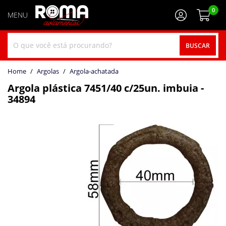
0
BUSCAR
home
Argolas
argola-achatada
Argola plástica 7451/40 c/25un. imbuia -
34894