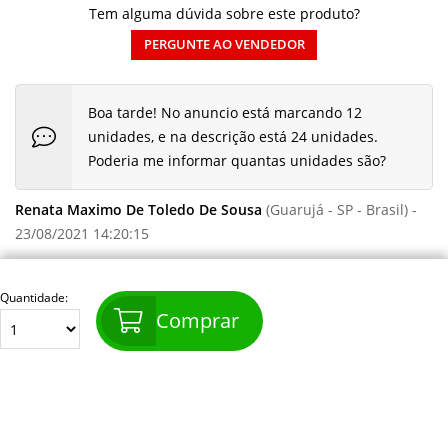
Tem alguma dúvida sobre este produto?
PERGUNTE AO VENDEDOR
Boa tarde! No anuncio está marcando 12
unidades, e na descrição está 24 unidades.
Poderia me informar quantas unidades são?
Renata Maximo De Toledo De Sousa
(Guarujá - SP - Brasil) -
23/08/2021 14:20:15
Olá! São com 12 unidades mesmo.
Quantidade:
Comprar
Suporte
- 24/08/2021 16:48:04
Cadastre-se e receba nossas novidades e promoções.