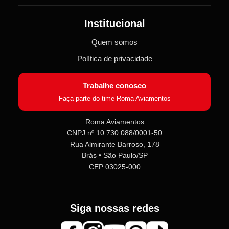
Institucional
Quem somos
Política de privacidade
Trabalhe conosco
Faça parte do time Roma Aviamentos
Roma Aviamentos
CNPJ nº 10.730.088/0001-50
Rua Almirante Barroso, 178
Roma Aviamentos
Online agora
Brás • São Paulo/SP
CEP 03025-000
Olá! 👋 Seja bem-vindo(a) à
Roma
Aviamentos
!
Siga nossas redes
Fale com a gente pelo SAC para tirar
dúvidas sobre pedidos e produtos,
ou entre no nosso
Grupo VIP
e