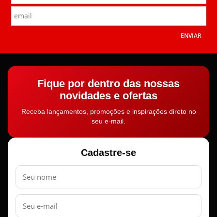
ENVIAR
Fique por dentro das nossas
novidades e ofertas
Receba lançamentos, promoções e inspirações direto no
seu e-mail.
Cadastre-se
Nome
E-
mail