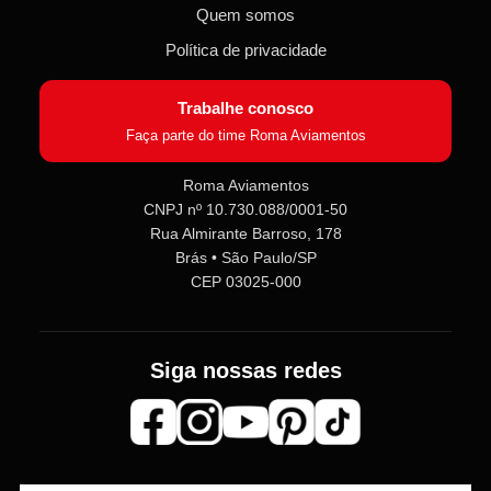
Quem somos
Política de privacidade
Trabalhe conosco
Faça parte do time Roma Aviamentos
Roma Aviamentos
CNPJ nº 10.730.088/0001-50
Rua Almirante Barroso, 178
Roma Aviamentos
Online agora
Brás • São Paulo/SP
CEP 03025-000
Olá! 👋 Seja bem-vindo(a) à
Roma
Aviamentos
!
Siga nossas redes
Fale com a gente pelo SAC para tirar
dúvidas sobre pedidos e produtos,
ou entre no nosso
Grupo VIP
e
receba em primeira mão
promoções, lançamentos e
novidades exclusivas 🎁🧵