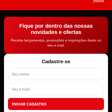
ENVIAR
Fique por dentro das nossas
novidades e ofertas
Receba lançamentos, promoções e inspirações direto no
seu e-mail.
Cadastre-se
Nome
E-
mail
ENVIAR CADASTRO