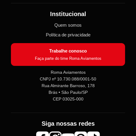
Institucional
Quem somos
Política de privacidade
Trabalhe conosco
Faça parte do time Roma Aviamentos
Roma Aviamentos
CNPJ nº 10.730.088/0001-50
Rua Almirante Barroso, 178
Roma Aviamentos
Online agora
Brás • São Paulo/SP
CEP 03025-000
Olá! 👋 Seja bem-vindo(a) à
Roma
Aviamentos
!
Siga nossas redes
Fale com a gente pelo SAC para tirar
dúvidas sobre pedidos e produtos,
ou entre no nosso
Grupo VIP
e