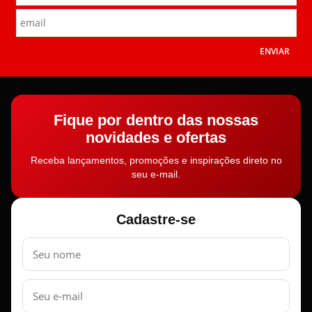
ENVIAR
Fique por dentro das nossas
novidades e ofertas
Receba lançamentos, promoções e inspirações direto no
seu e-mail.
Cadastre-se
Nome
E-
mail