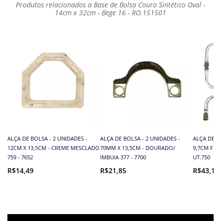
Produtos relacionados a Base de Bolsa Couro Sintético Oval -
14cm x 32cm - Bege 16 - RO.151501
ALÇA DE BOLSA - 2 UNIDADES -
ALÇA DE BOLSA - 2 UNIDADES -
ALÇA DE 
12CM X 13,5CM - CREME MESCLADO
70MM X 13,5CM - DOURADO/
9,7CM FE
759 - 7652
IMBUIA 377 - 7700
UT.750
R$14,49
R$21,85
R$43,13