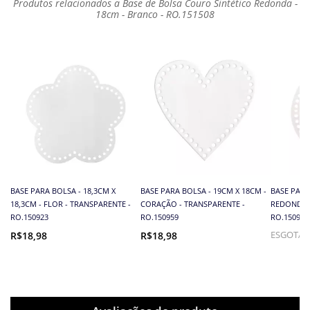
Produtos relacionados a Base de Bolsa Couro Sintético Redonda -
18cm - Branco - RO.151508
BASE PARA BOLSA - 18,3CM X
BASE PARA BOLSA - 19CM X 18CM -
BASE PARA
18,3CM - FLOR - TRANSPARENTE -
CORAÇÃO - TRANSPARENTE -
REDONDO 
RO.150923
RO.150959
RO.150956
R$18,98
R$18,98
ESGOTA