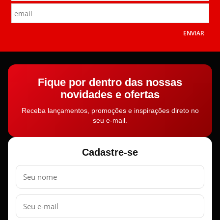
ENVIAR
Fique por dentro das nossas
novidades e ofertas
Receba lançamentos, promoções e inspirações direto no
seu e-mail.
Cadastre-se
Nome
E-
mail