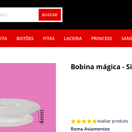
BUSCAR
ITA
BOTÕES
FITAS
LACEIRA
PRINCESS
SAN
Bobina mágica - S
Avaliar produto
Roma Aviamentos