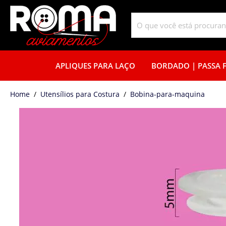
APLIQUES PARA LAÇO
BORDADO | PASSA F
home
Utensílios para Costura
bobina-para-maquina