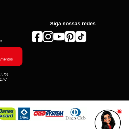
Roma Aviamentos
Siga nossas redes
Online agora
de
Olá! 👋 Seja bem-vindo(a) à
Roma
Aviamentos
!
Fale com a gente pelo SAC para tirar
amentos
dúvidas sobre pedidos e produtos, ou
entre no nosso
Grupo VIP
e receba em
primeira mão promoções, lançamentos
1-50
e novidades exclusivas 🎁🧵
 178
💬 Fale com nosso SAC
⭐ Entre no nosso Grupo VIP