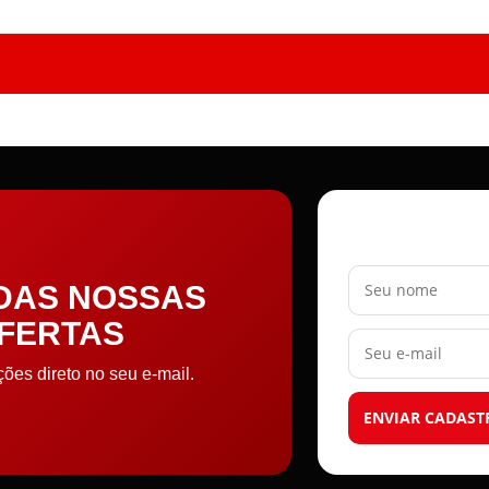
Seu nome
 DAS NOSSAS
OFERTAS
Seu e-mail
es direto no seu e-mail.
ENVIAR CADAST