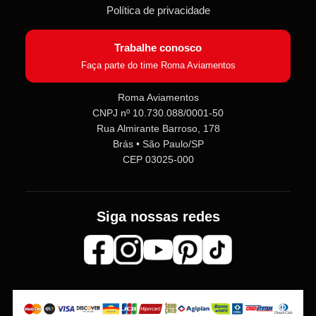
Política de privacidade
Trabalhe conosco
Faça parte do time Roma Aviamentos
Roma Aviamentos
CNPJ nº 10.730.088/0001-50
Rua Almirante Barroso, 178
Roma Aviamentos
Online agora
Brás • São Paulo/SP
CEP 03025-000
Olá! 👋 Seja bem-vindo(a) à
Roma
Aviamentos
!
Siga nossas redes
Fale com a gente pelo SAC para tirar
dúvidas sobre pedidos e produtos,
ou entre no nosso
Grupo VIP
e
receba em primeira mão
promoções, lançamentos e
novidades exclusivas 🎁🧵