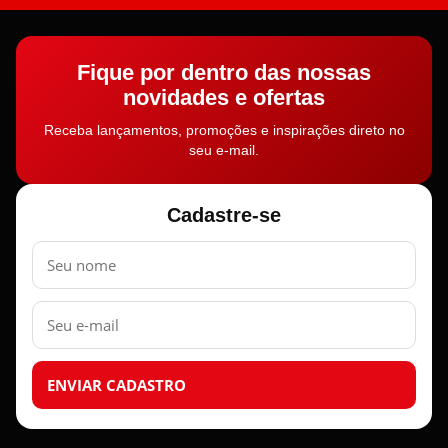
Fique por dentro das nossas
novidades e ofertas
Receba lançamentos, promoções e inspirações direto no
seu e-mail.
Cadastre-se
Nome
E-
mail
ENVIAR CADASTRO