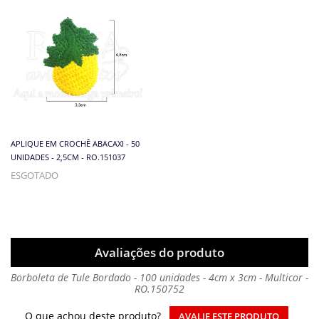
APLIQUE EM CROCHÊ ABACAXI - 50
UNIDADES - 2,5CM - RO.151037
ESGOTADO
Avaliações do produto
Borboleta de Tule Bordado - 100 unidades - 4cm x 3cm - Multicor -
RO.150752
O que achou deste produto?
AVALIE ESTE PRODUTO