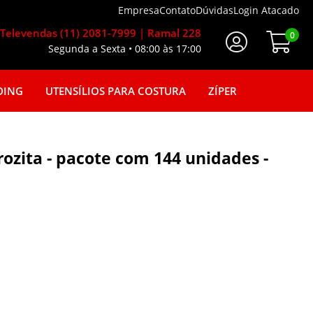
Empresa
Contato
Dúvidas
Login Atacado
Televendas (11) 2081-7999 | Ramal 228
0
Segunda a Sexta • 08:00 às 17:00
Faça seu login
DING
UTENSÍLIOS PARA COSTURA
ZÍPER
rozita - pacote com 144 unidades -