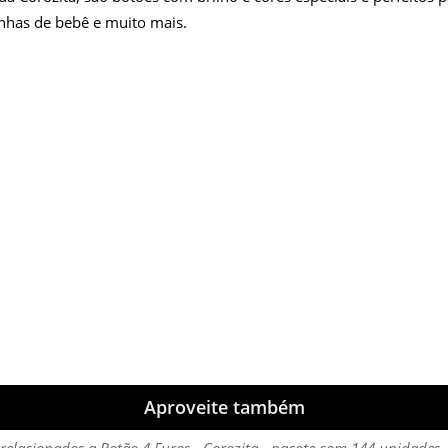
inhas de bebê e muito mais.
Aproveite também
relacionados a Botão 4 Furos - Corozita - pacote com 144 unidades 