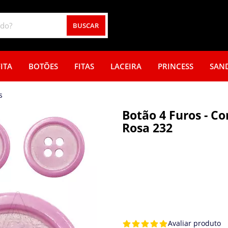
BUSCAR
ITA
BOTÕES
FITAS
LACEIRA
PRINCESS
SAN
s
Botão 4 Furos - Co
Rosa 232
Avaliar produto