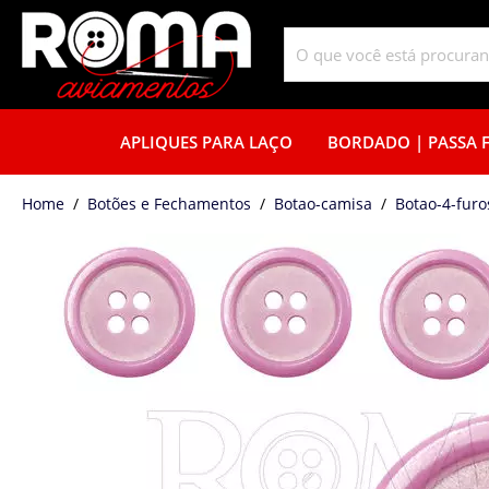
APLIQUES PARA LAÇO
BORDADO | PASSA F
home
Botões e Fechamentos
botao-camisa
botao-4-furo