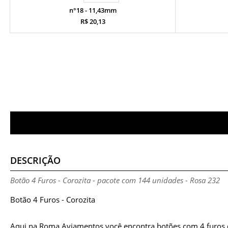
n°18 - 11,43mm
R$ 20,13
DESCRIÇÃO
Botão 4 Furos - Corozita - pacote com 144 unidades - Rosa 232
Botão 4 Furos - Corozita
Aqui na Roma Aviamentos você encontra botões com 4 furos da 