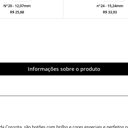
N°20 - 12,07mm
n°24 - 15,24mm
R$ 25,88
R$ 33,93
Informações sobre o produto
Corozita, são botões com brilho e cores especiais e perfeitos p