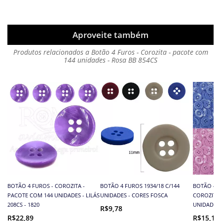
Aproveite também
Produtos relacionados a Botão 4 Furos - Corozita - pacote com
144 unidades - Rosa BB 854CS
BOTÃO 4 FUROS - COROZITA -
BOTÃO 4 FUROS 1934/18 C/144
BOTÃO 4 F
PACOTE COM 144 UNIDADES - LILÁS
UNIDADES - CORES FOSCA
COROZITA -
208CS - 1820
UNIDADES 
R$9,78
R$22,89
R$15,18