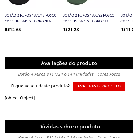
BOTÃO 2 FUROS 1870/18 FOSCO
BOTÃO 2 FUROS 1870/22 FOSCO
BOTÃO 4 F
C/144 UNIDADES - COROZITA
C/144 UNIDADES - COROZITA
C/144 UNI
R$12,65
R$21,28
R$11,04
Avaliações do produto
Botão 4 Furos 8111/24 c/144 unidades - Cores Fosca
O que achou deste produto?
AVALIE ESTE PRODUTO
[object Object]
Dúvidas sobre o produto
Botão 4 Furos 8111/24 c/144 unidades - Cores Fosca