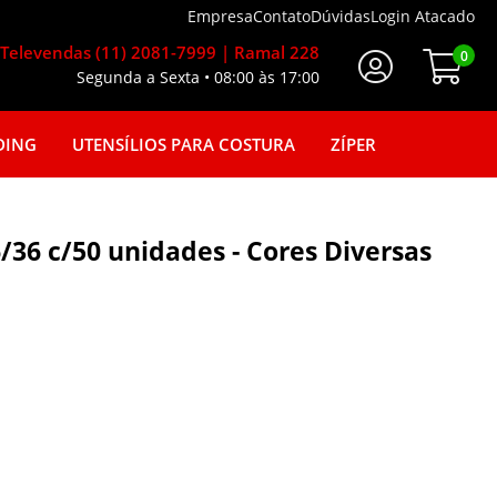
Empresa
Contato
Dúvidas
Login Atacado
Televendas (11) 2081-7999 | Ramal 228
0
Segunda a Sexta • 08:00 às 17:00
Faça seu login
DING
UTENSÍLIOS PARA COSTURA
ZÍPER
/36 c/50 unidades - Cores Diversas