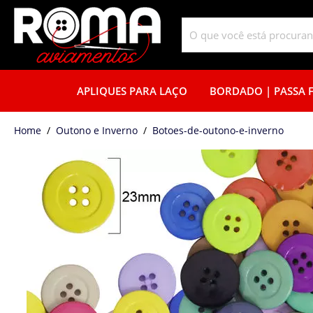
APLIQUES PARA LAÇO
BORDADO | PASSA F
home
Outono e Inverno
botoes-de-outono-e-inverno