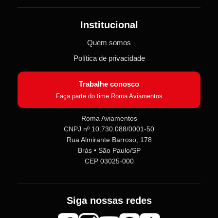
Institucional
Quem somos
Política de privacidade
Trabalhe conosco
Faça parte do time Roma Aviamentos
Roma Aviamentos
CNPJ nº 10.730.088/0001-50
Rua Almirante Barroso, 178
Roma Aviamentos
Online agora
Brás • São Paulo/SP
CEP 03025-000
Olá! 👋 Seja bem-vindo(a) à
Roma
Aviamentos
!
Siga nossas redes
Fale com a gente pelo SAC para tirar
dúvidas sobre pedidos e produtos,
ou entre no nosso
Grupo VIP
e