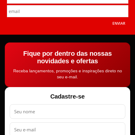
ENVIAR
Fique por dentro das nossas
novidades e ofertas
Receba lançamentos, promoções e inspirações direto no
seu e-mail.
Cadastre-se
Nome
E-
mail