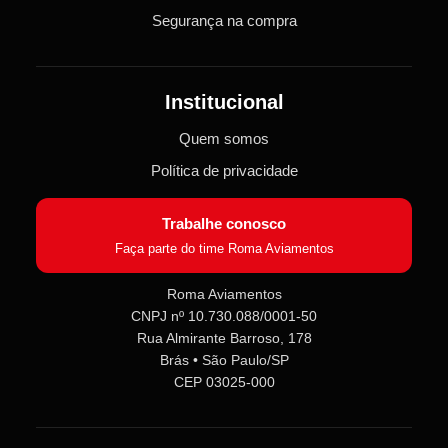
Segurança na compra
Institucional
Quem somos
Política de privacidade
Trabalhe conosco
Faça parte do time Roma Aviamentos
Roma Aviamentos
CNPJ nº 10.730.088/0001-50
Rua Almirante Barroso, 178
Roma Aviamentos
Online agora
Brás • São Paulo/SP
CEP 03025-000
Olá! 👋 Seja bem-vindo(a) à
Roma
Aviamentos
!