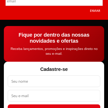
ENVIAR
Fique por dentro das nossas
novidades e ofertas
Receba lançamentos, promoções e inspirações direto no
seu e-mail.
Cadastre-se
Nome
E-
mail