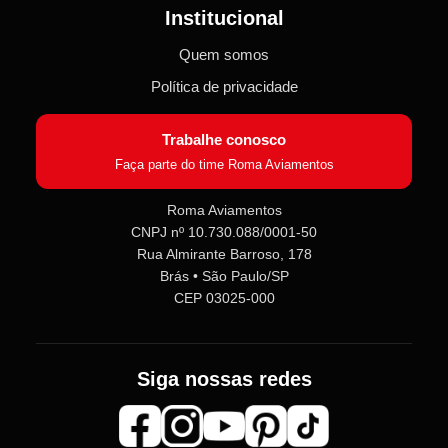
Institucional
Quem somos
Política de privacidade
Trabalhe conosco
Faça parte do time Roma Aviamentos
Roma Aviamentos
CNPJ nº 10.730.088/0001-50
Rua Almirante Barroso, 178
Roma Aviamentos
Online agora
Brás • São Paulo/SP
CEP 03025-000
Olá! 👋 Seja bem-vindo(a) à
Roma
Aviamentos
!
Siga nossas redes
Fale com a gente pelo SAC para tirar
dúvidas sobre pedidos e produtos,
ou entre no nosso
Grupo VIP
e
receba em primeira mão