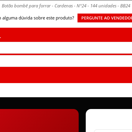
Botão bombê para forrar - Cardenas - N°24 - 144 unidades - BB24
 alguma dúvida sobre este produto?
PERGUNTE AO VENDEDO
.
Seu nome