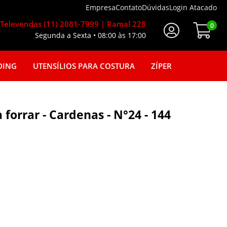
Empresa
Contato
Dúvidas
Login Atacado
Televendas (11) 2081-7999 | Ramal 228
0
Segunda a Sexta • 08:00 às 17:00
Faça seu login
DING
UTENSÍLIOS PARA COSTURA
ZÍPER
forrar - Cardenas - N°24 - 144