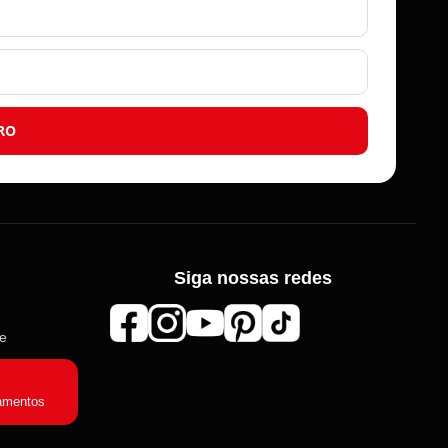
RO
Siga nossas redes
de
Roma Aviamentos
Online agora
amentos
Olá! 👋 Seja bem-vindo(a) à
Roma
Aviamentos
!