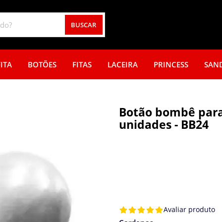
BUSCAR
ITA
BOTÕES
FITAS
LACEIRA
PRINCESS
SAN
Botão bombê para 
unidades - BB24
Avaliar produto