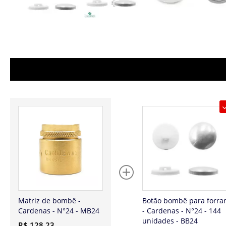
Matriz de bombê -
Botão bombê para forra
Cardenas - N°24 - MB24
- Cardenas - N°24 - 144
unidades - BB24
R$ 128,23