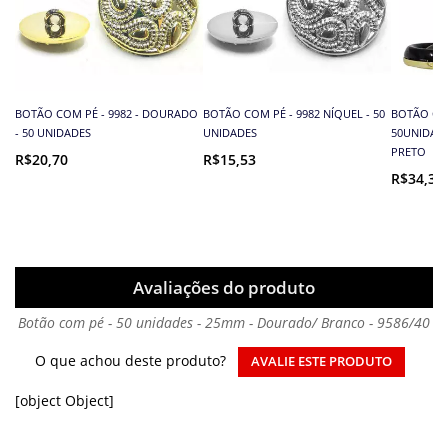
BOTÃO COM PÉ - 9982 - DOURADO
BOTÃO COM PÉ - 9982 NÍQUEL - 50
BOTÃO COM
- 50 UNIDADES
UNIDADES
50UNIDAD
PRETO
R$20,70
R$15,53
R$34,39
Avaliações do produto
Botão com pé - 50 unidades - 25mm - Dourado/ Branco - 9586/40
O que achou deste produto?
AVALIE ESTE PRODUTO
[object Object]