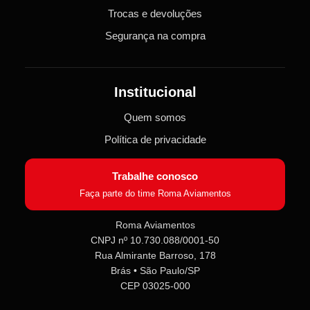
Trocas e devoluções
Segurança na compra
Institucional
Quem somos
Política de privacidade
Trabalhe conosco
Faça parte do time Roma Aviamentos
Roma Aviamentos
CNPJ nº 10.730.088/0001-50
Rua Almirante Barroso, 178
Roma Aviamentos
Online agora
Brás • São Paulo/SP
CEP 03025-000
Olá! 👋 Seja bem-vindo(a) à
Roma