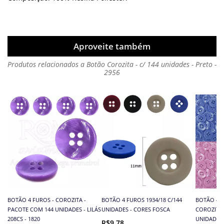
Aproveite também
Produtos relacionados a Botão Corozita - c/ 144 unidades - Preto -
2956
BOTÃO 4 FUROS - COROZITA -
BOTÃO 4 FUROS 1934/18 C/144
BOTÃO 4 F
PACOTE COM 144 UNIDADES - LILÁS
UNIDADES - CORES FOSCA
COROZITA -
208CS - 1820
UNIDADES 
R$9,78