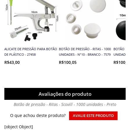
ALICATE DE PRESSÃO PARA BOTÃO
BOTÃO DE PRESSÃO - RITAS - 1000
BOTÃO DE 
DE PLÁSTICO - 27458
UNIDADES - N°10 - BRANCO - 7579
UNIDADES -
R$43,00
R$100,05
R$100,0
Avaliações do produto
Botão de pressão - Ritas - Scovill - 1000 unidades - Preto
O que achou deste produto?
AVALIE ESTE PRODUTO
[object Object]