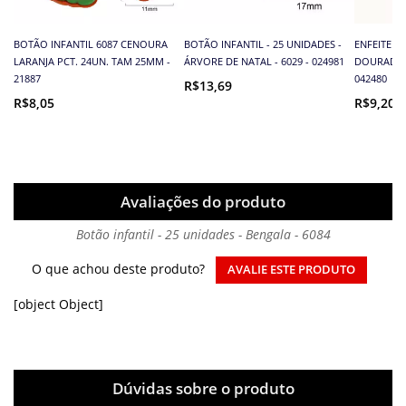
BOTÃO INFANTIL 6087 CENOURA
BOTÃO INFANTIL - 25 UNIDADES -
ENFEITE - 
LARANJA PCT. 24UN. TAM 25MM -
ÁRVORE DE NATAL - 6029 - 024981
DOURADO 9
21887
042480
R$13,69
R$8,05
R$9,20
Avaliações do produto
Botão infantil - 25 unidades - Bengala - 6084
O que achou deste produto?
AVALIE ESTE PRODUTO
[object Object]
Dúvidas sobre o produto