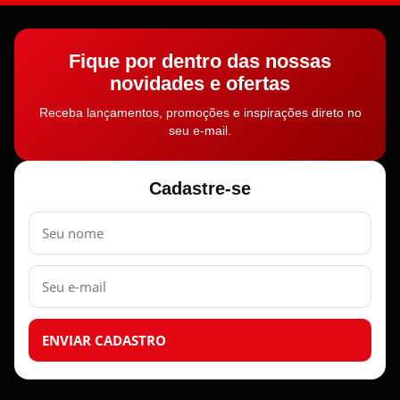
Fique por dentro das nossas
novidades e ofertas
Receba lançamentos, promoções e inspirações direto no
seu e-mail.
Cadastre-se
Nome
E-
mail
ENVIAR CADASTRO