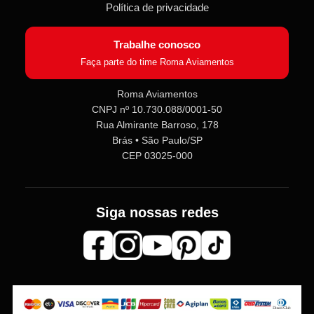
Política de privacidade
Trabalhe conosco
Faça parte do time Roma Aviamentos
Roma Aviamentos
CNPJ nº 10.730.088/0001-50
Rua Almirante Barroso, 178
Roma Aviamentos
Online agora
Brás • São Paulo/SP
CEP 03025-000
Olá! 👋 Seja bem-vindo(a) à
Roma
Aviamentos
!
Siga nossas redes
Fale com a gente pelo SAC para tirar
dúvidas sobre pedidos e produtos,
ou entre no nosso
Grupo VIP
e
receba em primeira mão
promoções, lançamentos e
novidades exclusivas 🎁🧵