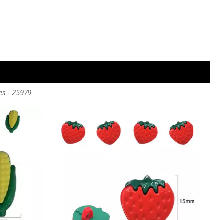
es - 25979