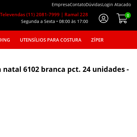
Empresa
Contato
Dúvidas
Login Atacado
Televendas (11) 2081-7999 | Ramal 228
0
Segunda a Sexta • 08:00 às 17:00
Faça seu login
DING
UTENSÍLIOS PARA COSTURA
ZÍPER
a natal 6102 branca pct. 24 unidades -