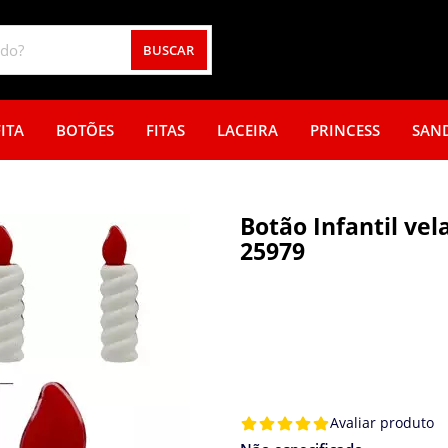
BUSCAR
ITA
BOTÕES
FITAS
LACEIRA
PRINCESS
SAN
Botão Infantil vel
25979
Avaliar produto