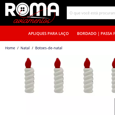
APLIQUES PARA LAÇO
BORDADO | PASSA F
home
Natal
botoes-de-natal