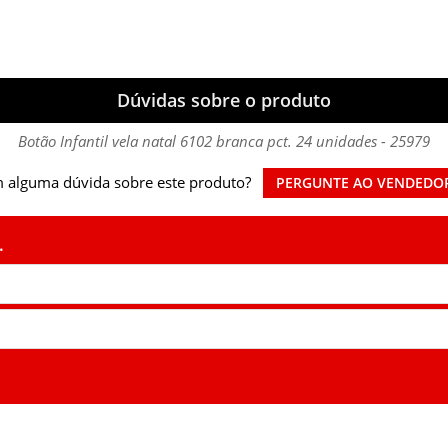
Dúvidas sobre o produto
Botão Infantil vela natal 6102 branca pct. 24 unidades - 25979
 alguma dúvida sobre este produto?
PERGUNTE AO VENDEDO
.