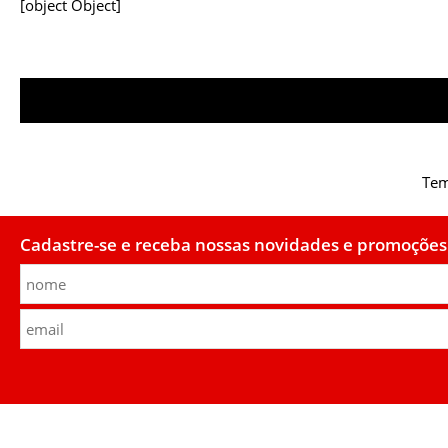
[object Object]
Tem
Cadastre-se e receba nossas novidades e promoções