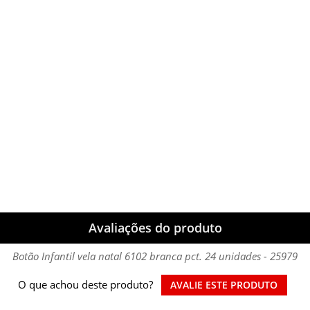
Avaliações do produto
Botão Infantil vela natal 6102 branca pct. 24 unidades - 25979
O que achou deste produto?
AVALIE ESTE PRODUTO