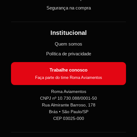
Segurança na compra
Institucional
Quem somos
Política de privacidade
Trabalhe conosco
Faça parte do time Roma Aviamentos
Roma Aviamentos
CNPJ nº 10.730.088/0001-50
Rua Almirante Barroso, 178
Roma Aviamentos
Online agora
Brás • São Paulo/SP
CEP 03025-000
Olá! 👋 Seja bem-vindo(a) à
Roma
Aviamentos
!