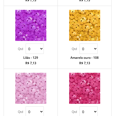
R$ 7,13
R$ 7,13
Lilás - 129
Amarelo ouro - 108
R$ 7,13
R$ 7,13