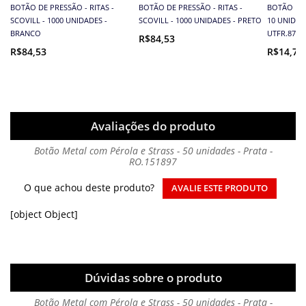
BOTÃO DE PRESSÃO - RITAS -
BOTÃO DE PRESSÃO - RITAS -
BOTÃO DE
SCOVILL - 1000 UNIDADES -
SCOVILL - 1000 UNIDADES - PRETO
10 UNIDAD
BRANCO
UTFR.879
R$84,53
R$84,53
R$14,70
Avaliações do produto
Botão Metal com Pérola e Strass - 50 unidades - Prata -
RO.151897
O que achou deste produto?
AVALIE ESTE PRODUTO
[object Object]
Dúvidas sobre o produto
Botão Metal com Pérola e Strass - 50 unidades - Prata -